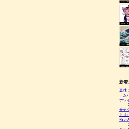
新着
豆球
ーム
ホワ
サナ
ト お
袖 