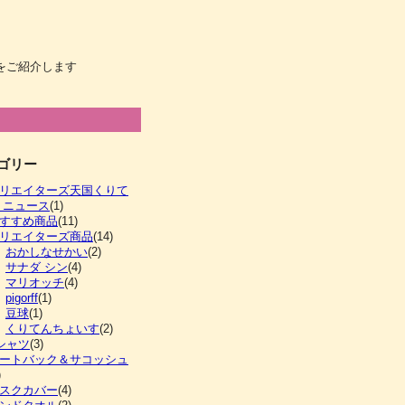
品をご紹介します
ゴリー
リエイターズ天国くりて
 ニュース
(1)
すすめ商品
(11)
リエイターズ商品
(14)
おかしなせかい
(2)
サナダ シン
(4)
マリオッチ
(4)
pigorff
(1)
豆球
(1)
くりてんちょいす
(2)
シャツ
(3)
ートバック＆サコッシュ
)
スクカバー
(4)