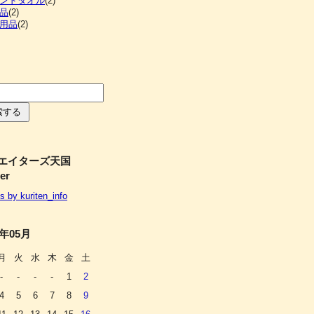
ンドタオル
(2)
品
(2)
用品
(2)
エイターズ天国
ter
s by kuriten_info
6年05月
月
火
水
木
金
土
-
-
-
-
1
2
4
5
6
7
8
9