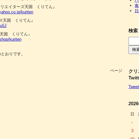
ハ
食
『クリエイターズ天国 くりてん』
日
yahoo.co.jp/kuriten
ーズ天国 くりてん』
Su5J
検索
ズ天国 くりてん』
shop/kuriten
下のとおりです。
ページ
クリ
Twit
Tweet
202
日
-
3