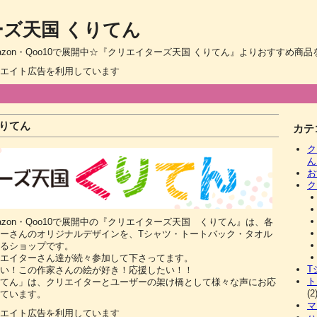
ズ天国 くりてん
Amazon・Qoo10で展開中☆『クリエイターズ天国 くりてん』よりおすすめ商
エイト広告を利用しています
くりてん
カテ
ク
ん
お
ク
mazon・Qoo10で展開中の『クリエイターズ天国 くりてん』は、各
ーさんのオリジナルデザインを、Tシャツ・トートバック・タオル
るショップです。
エイターさん達が続々参加して下さってます。
T
い！この作家さんの絵が好き！応援したい！！
ト
てん」は、クリエイターとユーザーの架け橋として様々な声にお応
(2
ています。
マ
エイト広告を利用しています