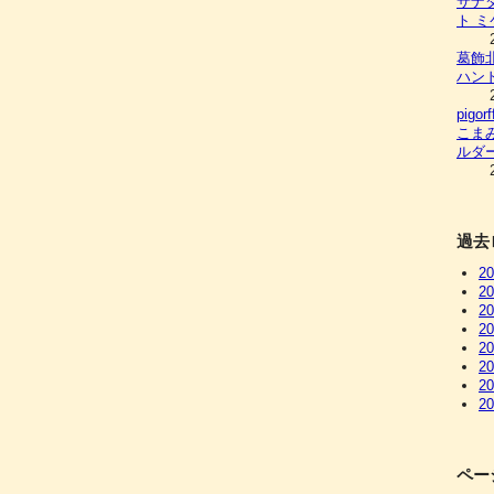
サナ
ト ミ
葛飾
ハンド
pig
こま
ルダ
過去
2
2
2
2
2
2
2
2
ペー