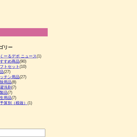
ゴリー
くーるデポ ニュース
(1)
すすめ商品
(90)
フトセット
(10)
品
(27)
ッチン用品
(27)
除用品
(8)
濯洗剤
(7)
製品
(7)
生用品
(7)
予算別（税抜）
(1)