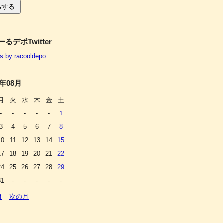
るデポTwitter
s by racooldepo
6年08月
月
火
水
木
金
土
-
-
-
-
-
1
3
4
5
6
7
8
10
11
12
13
14
15
17
18
19
20
21
22
24
25
26
27
28
29
31
-
-
-
-
-
月
次の月