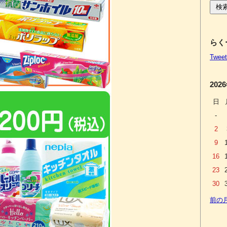
らくー
Tweet
202
日
-
2
9
16
23
30
前の