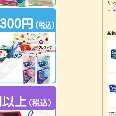
リン
ギ
新着