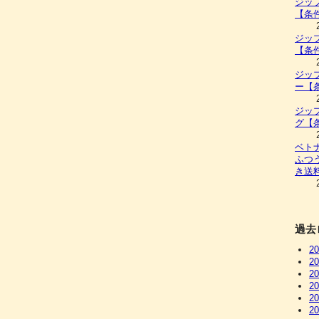
ジッ
【条
ジッ
【条
ジッ
ー【
ジッ
グ【
ベト
ふつ
き送
過去
2
2
2
2
2
2