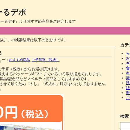
ーるデポ
らくーるデポ』よりおすすめ商品をご紹介します
抜）」の検索結果は以下のとおりです。
カテ
品
ら
お
リー：
おすすめ商品
,
ご予算別（税抜）
ギ
食
ご予算（税抜）からお選び頂けます。
キ
見映えするパッケージギフトまでいろいろ取り揃えております。
掃
拶品/記念品などノベルティ商品としておすすめです。
洗
させて頂くため「のし」「名入れ」対応はいたしておりません。
紙
。
衛
ご
検索